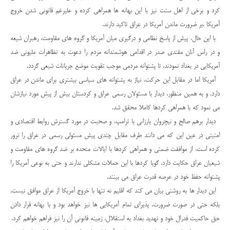
کرد و برخی از اهل سنت نیز با این بهانه ها همراهی کرده و علیرغم قانونی شدن خروج
آمریکا ،بر ضرورت ماندن آمریکا در عراق تاکید دارند.
با این حال، پیش از پاسخ نظامی و درگیری میان آمریکا و گروه های مقاومت، رهبران شیعه
و در راس آنان مقتدی صدر در اقدامی هوشمندانه مردم را دعوت به تظاهرات ملیونی ضد
آمریکایی در بغداد نمودند، تا پشتوانه مردمی موجب تقویت موضع جریانات شیعی گردد.
آمریکا اما در مقابل این حرکت، نیاز به پشتوانه های سیاسی بیشتری برای ماندن در عراق
دارد، و به همین منظور، دیدار با مسئولان رسمی عراق و کردستان بیش از پیش مورد نیازشان
می نمود که با همراهی کردها کاملا محقق شد.
دیدار برهم صالح و نیچروان بارزانی با ترامپ، و صحبت در مورد گسترش روابط اقتصادی و
امنیتی در عین این که می دانند طرف مقابل چندی پیش مسئولی رسمی در عراق را ترور
کرده است، از موافقت ضمنی و همراهی کردها با ایالات متحده بر ضد گروه های مقاومت و
شیعیان عراق حکایت دارد. گویا کردها با این حملات مشکلی ندارند و حتی به نوعی آمریکا را
پشتوانه حفظ خود در عرصه قدرت عراق می بینند.
این دیدار ها به روشنی بیان می کند که اقلیم نه تنها با خروج آمریکا از عراق موافق نیست،
بلکه حتی در صورت ضرورت، پذیرای تمام آمریکایی ها نیز خواهد بود و با بهانه قرار دادن
حق حاکمیت فدرال خود و تهدید بغداد به استقلال، زمینه قانونی آن را نیز فراهم خواهم کرد.