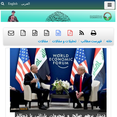
العربی
English
{ }
htm
خانه
/
فهرست مطالب
/
تحلیلات و مقالات
/
مقالات
دیدار برهم صالح و نیچروان بارزانی با دونالد