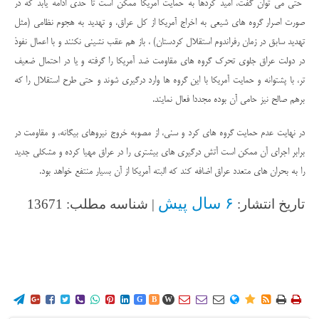
حتی می توان گفت، امید کردها به حمایت آمریکا ممکن است تا حدی ادامه یابد که در
صورت اصرار گروه های شیعی به اخراج آمریکا از کل عراق، و تهدید به هجوم نظامی (مثل
تهدید سابق در زمان رفراندوم استقلال کردستان) ، باز هم عقب نشینی نکنند و با اعمال نفوذ
در دولت عراق جلوی تحرک گروه های مقاومت ضد آمریکا را گرفته و یا در احتمال ضعیف
تر، با پشتوانه و حمایت آمریکا با این گروه ها وارد درگیری شوند و حتی طرح استقلال را که
برهم صالح نیز حامی آن بوده مجددا فعال نمایند.
در نهایت عدم حمایت گروه های کرد و سنی، از مصوبه خروج نیروهای بیگانه، و مقاومت در
برابر اجرای آن ممکن است آتش درگیری های بیشتری را در عراق مهیا کرده و مشکلی جدید
را به بحران های متعدد عراق اضافه کند که البته آمریکا از آن بسیار منتفع خواهد بود.
۶ سال پیش
تاریخ انتشار:
| شناسه مطلب: 13671
















G
B
W