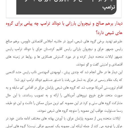
ترامپ
دیدار برهم صالح و نیچروان بارزانی با دونالد ترامپ چه پیامی برای گروه
های شیعی دارد؟
علیرغم تهدید برخی گروه های شیعی، امروز در حاشیه اجلاس اقتصادی داووس، برهم صالح
رئیس جمهور عراق و نیچروان بارزانی رئیس اقلیم کردستان عراق با دونالد ترامپ رئیس
جمهور ایالات متحده دیدار کرده و در مورد گسترش همکاری ها و روابط در زمینه های
اقتصادی و امنیتی گفت و گو نمودند.
این دیدار ها در حالی انجام شد که چندی پیش ، ابومهدی المهندس نائب رئیس حشد الشعبی
که یک مقام رسمی در عراق به شمار می رفت با دستور مستقیم دونالد ترامپ ترور شد!
اقدام تروریستی آمریکا موجب شد که گروه های شیعی پارلمان عراق در اقدامی کم سابقه و به
صورت متحد، طرح خروج نیروهای آمریکایی را ارائه و به تصویب رساندند. با این حال
مشارکت گروه های سنی و کرد در این مصوبه کم ترین میزان ممکن را داشت و این دو طیف
رسما مسئولیت عواقب این مصوبه را متوجه گروه های شیعی نمودند.
ایالات متحده پس از مصوبه پارلمان عراق، با آوردن بهانه های مختلف ادامه ماندن خود در
عراق را توجیه می کند از جمله اینکه این مصوبه یک تصمیم عراقی نیست! گروه های اصلی