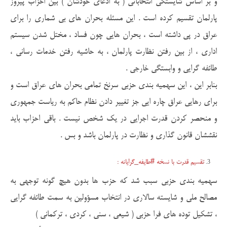
و بر اساس شایستگی انتخاباتی ( به ادعای خودشان ) بین احزاب پیروز
پارلمان تقسیم کرده است . این مسئله بحران های بی شماری را برای
عراق در پی داشته است ، بحران هایی چون فساد ، مختل شدن سیستم
اداری ، از بین رفتن نظارت پارلمان ، به حاشیه رفتن خدمات رسانی ،
طائفه گرایی و وابستگی خارجی .
بنابر این ، این سهمیه بندی حزبی سرنخ تمامی بحران های عراق است و
برای رهایی عراق چاره ایی جز تغییر دادن نظام حاکم به ریاست جمهوری
و منحصر کردن قدرت اجرایی در یک شخص نیست . باقی احزاب باید
نقششان قانون گذاری و نظارت در پارلمان باشد و بس .
تقسیم قدرت با نسخه #طایفه_گرایانه :
سهمیه بندی حزبی سبب شد که حزب ها بدون هیچ گونه توجهی به
مصالح ملی و شایسته سالاری در انتخاب مسؤولین به سمت طائفه گرایی
، تشکیل توده های فرا حزبی ( شیعی ، سنی ، کردی ، ترکمانی )