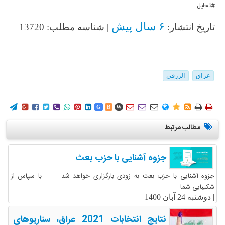
#تحلیل
۶ سال پیش
تاریخ انتشار:
| شناسه مطلب: 13720
عراق
الزرفی
















G
B
W
مطالب مرتبط
جزوه آشنایی با حزب بعث
جزوه آشنایی با حزب بعث به زودی بارگزاری خواهد شد ... با سپاس از
شکیبایی شما
|
دوشنبه 24 آبان 1400
نتایج انتخابات 2021 عراق، سناریوهای