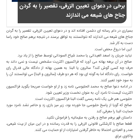
برخی در دعوای تعیین الزرفی، تقصیر را به گردن
جناح های شیعه می اندازند
بسیاری در دام رسانه ای دشمن افتاده اند و در دعوای تعیین الزرفی، تقصیر را به گردن
جناح های شیعه می اندازند که نتوانستند به توافق برسند در نتیجه برهم صالح خود راسا
دست به کار شد.
این اما دروغ محض است.
نباید جریان رد اسعد العیدانی یا محمد شیاع السودانی توسط صالح را از یاد برد.
صالح در آن برهه بهانه می آورد که فراکسیون اکثریت مشخص نیست و نمی داند به
حرف چه کسی گوش کند؟ سائرون یا البنا. به همین بهانه از دادگاه عالی فدرال رای
خواست. رای دادگاه اما به گونه ای بود که هر دو طرف (سائرون و البنا) می توانستند آن را
به سود خود تعبیر کنند.
در ادامه دعوا صالح به محمد الحلبوسی نامه زد و از او خواست صریحا بگوید فراکسیون
اکثریت کیست تا نامزد آن، به عنوان نخست وزیر تعیین شود.
حلبوسی هم طی یک نامه رسمی گفت البنا فراکسیون اکثریت است.
صالح که گویا از پاسخ حلبوسی جا خورده بود، زیر میز بازی زد و حاضر نشد نامزد مورد
حمایت البنا را معرفی کند‌
داستان قهر برهم صالح و رفتن به سلیمانیه را فراموش نکنید.
قطعا صالح با کارشکنی قانونی الزرفی را به قدرت رسانده و در این میان از بیت شیعی،
صدر و العبادی احتمالا به خاطر گرفتن امتیازات از او حمایت می کنند.
واکاوی عراق