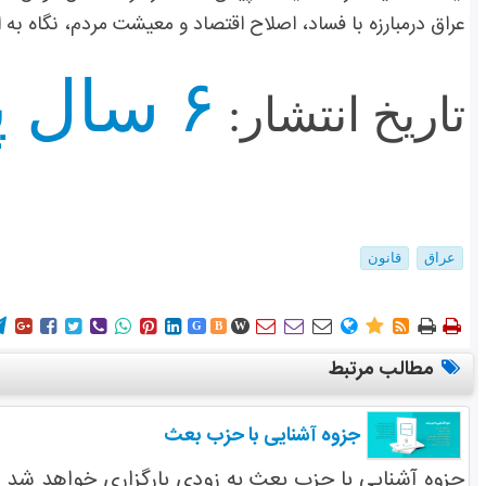
عراق درمبارزه با فساد، اصلاح اقتصاد و معیشت مردم، نگاه به 
۶ سال پیش
تاریخ انتشار:
عراق
قانون
















G
B
W
مطالب مرتبط
جزوه آشنایی با حزب بعث
جزوه آشنایی با حزب بعث به زودی بارگزاری خواهد شد 