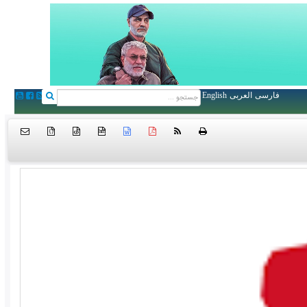
فارسی
العربی
English
{ }
htm