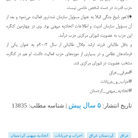
حزب قدرت در دست شخص خاصی نیست.
♦️لاهور شیخ جنگی قبلا به عنوان مسؤول سازمان ضدترور فعالیت می‌نمود و بعد از
آن مسؤول سازمان امنیت و اطلاعات اتحادیه میهنی بود. وی در چهارمین کنگره
این حزب به عضویت شورای مرکزی حزب درآمد.
و بافل طالبانی فرزند ارشد جلال طالبانی از سال ۲۰۰۳م به عنوان یکی از
فرماندهان نظامی و در بسیاری از حوزه‌های حزب فعالیت داشت. او هم در کنگره،
منتخب عضویت در شورای مرکزی شد.
#معرفی_عراق
#احزاب_و_جریانات
#اتحادیه_میهنی_کردستان
۵ سال پیش
تاریخ انتشار:
| شناسه مطلب: 13835
عراق
کردستان عراق
احزاب و جریانات
اتحادیه میهنی کردستان