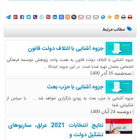
















G
B
W
مطالب مرتبط
جزوه آشنایی با ائتلاف دولت قانون
جزوه آشنایی با ائتلاف دولت قانون به همت واحد پژوهش موسسه فرهنگی
اجتماعی سلمان تهیه شده است. در این جزوه، ابتدائا ...
|
سه‌شنبه 16 آذر 1400
جزوه آشنایی با حزب بعث
جزوه آشنایی با حزب بعث به زودی بارگزاری خواهد شد ... با سپاس از
شکیبایی شما
|
دوشنبه 24 آبان 1400
نتایج انتخابات 2021 عراق، سناریوهای
تشکیل دولت و