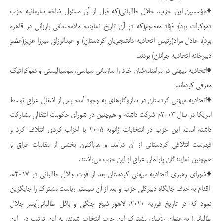
♦️مؤسسین این حزب، جلال طالبانی(که قبل از آن مسئول شاخه سلیمانیه حزب
دموکرات بود)، فؤاد معصوم(که در آن تاریخ نماینده ملامصطفی بارزانی در قاهره
بود)، عادل مراد(رئیس اتحادیه دانشجویان کردستان) و عبدالرزاق میرزا عزیز(عضو
دبیرخانه اتحادیه جوانان) بودند.
♦️اتحادیه میهنی در مرامنامه‌شان خود را سازمانی سیاسی، سوسیالیستی و دموکراتیک
معرفی کرده‌اند.
♦️اتحادیه میهنی کردستان در سازوکارهای به وجود آمده پس از اشغال عراق توسط
امریکا در سال ۲۰۰۳م شرکت داشته و هم‌چنین در شورای حکومت انتقالی مشارکت
داشته است. این حزب در انتخابات ژانویه ۲۰۰۵ با احزاب کردی ائتلاف کرد و
فهرست ائتلافی کردستانی از آن درآمد. و هم‌اکنون بخشی از مقامات عراق و
هم‌چنین نمایندگان پارلمان عراق از این حزب می‌باشند.
♦️شورای رهبری اتحادیه میهنی کردستان بعد از فوت جلال طالبانی در ۲۰۱۷م،
اقدام به حذف جایگاه دبیرکلی حزب و بعد از آن سیستم ریاست مشترک را جایگزین
نمود که در تاریخ فوریه ۲۰۲۰، لاهور شیخ جنگی و بافل طالبانی(پسر جلال
طالبانی) به عنوان رؤسای مشترک این حزب انتخاب شدند. به این ترتیب در این