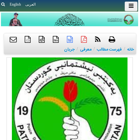
العربی
English
{ }
htm
خانه
/
فهرست مطالب
/
معرفی
/
جریان