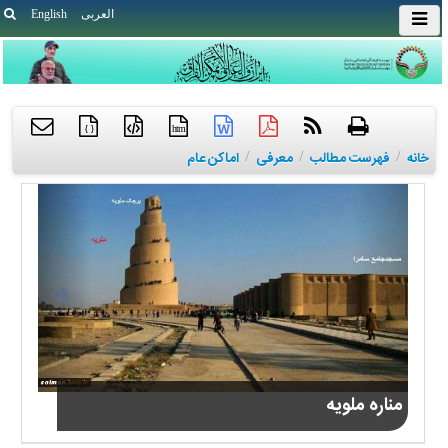
العربی
English
{ }
htm
خانه
/
فهرست مطالب
/
معرفی
/
اماکن عام
مناره ملویه