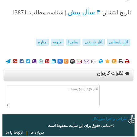
۴ سال پیش
تاریخ انتشار:
| شناسه مطلب: 13871
آثار باستانی
آثار تاریخی
سامرا
ملویه
مناره
















G
B
W
نظرات کاربران
طراحی و اجرا سورنتال
© تمامی حقوق برای این سایت محفوظ است
درباره ما
ارتباط با ما