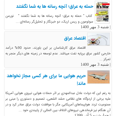
حمله به عراق؛ آنچه رسانه ها به شما نگفتند
کتاب " حمله به عراق؛ آنچه رسانه ها به شما نگفتند " نورمن
سولومون و ریس اریک، دو خبرنگار و تحلیل‌گر رسانه‌ای ...
|
شنبه 3 مهر 1400
اقتصاد عراق
اقتصاد عراق کارشناسان بر این باورند، حدود 90% درآمد
خارجی کشور عراق برپایه نفت میباشد. عدم توسعه در زمینه های دیگر منجر به
تمرکز ...
|
شنبه 3 مهر 1400
حریم هوایی ما برای هر کسی مجاز نخواهد
ماند!
به رغم این که دولت عادل عبدالمهدی بر اثر حملات هوایی نیروی هوایی آمریکا
علیه برخی از اردوگاه های نظامی حشد الشعبی، تصمیم و دستوری را مبنی بر
ممنوعیت تردد هواپیماهای آمریکایی مگر با موافقت دولت عراق صادر کرد و در
آن هنگام نیز فرماندهی نیروهای ائتلاف بین المللی از پایبندی خود ...
|
چهارشنبه 5 آذر 1399