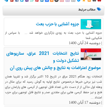
















G
B
W
مطالب مرتبط
جزوه آشنایی با حزب بعث
جزوه آشنایی با حزب بعث به زودی بارگزاری خواهد شد ... با سپاس از
شکیبایی شما
|
دوشنبه 24 آبان 1400
نتایج انتخابات 2021 عراق، سناریوهای
تشکیل دولت و
موضوع اعتراضات به نتایج و چالش های پیش روی آن
انتخابات زود هنگام 2021 عراق در تاریخ 10 اکتبر برگزار شد و تقریبا همان
شب نیز برخی خبرها درخصوص نتایج اولیه به گوش رسید که برای مثال در
وهله اول حاکی از از دست دادن تعداد قابل توجهی از کرسی های پارلمان برای
فتح و نیز حفظ کرسی هایی برای مقتدی صدر و نتایج قابل توجهی برای حزب
امتداد ...
|
دوشنبه 17 آبان 1400