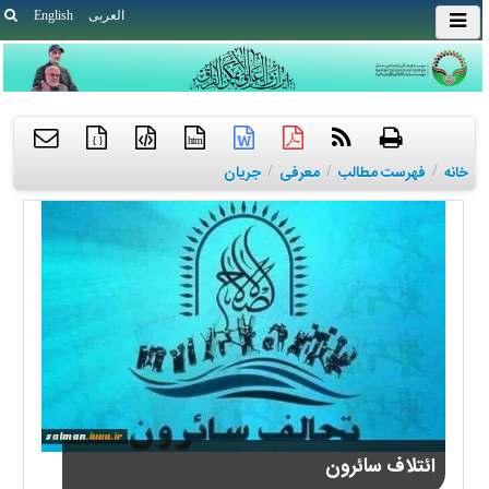
العربی
English
{ }
htm
خانه
/
فهرست مطالب
/
معرفی
/
جریان
ائتلاف سائرون