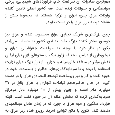
مهم‌ترین صادرات آن نیز نفت خام، فرآورده‌های شیمیایی، برخی
مواد‌غذایی و حیوانات زنده است. سه کشور اصلی تامین کننده
واردات عراق چین، ایران و ترکیه هستند که مجموعا بیش از
هفتاد درصد بازار عراق را در دست دارند.
چین بزرگ‌ترین شریک تجاری عراق محسوب شده و عراق نیز
دومین صادر کننده بزرگ نفت به این کشور به حساب می‌آید.
پکن در نظر دارد با توجه به موقعیت جغرافیایی عراق و
برخورداری از عوامل مختلف ژئوپلتیک وبسترهای لازم برای ایفای
نقش مؤثر در منطقه خاورمیانه و جهان ، از بازار بزرگ عراق نهایت
استفاده را برده و با سرمایه‌گذاری‌های عظیم و بلندمدت خود در
حوزه نفت و گاز و نیز زیرساخت توسعه اقتصادی عراق را در دست
گیرد. در حال حاضرحجم تبادلات تجاری با عراق بالغ بر ۳۰
میلیارد دلار است و چین بیش از ۲۰ میلیارد دلار درعراق
سرمایه‌گذاری کرده که بخش اعظم آن در حوزه نفت است. البته
قرارداد سنگین و مهم عراق با چین که در زمان عادل عبدالمهدی
منعقد شد، اکنون با مانع تراشی آمریکا روبرو شده زیرا عراق به