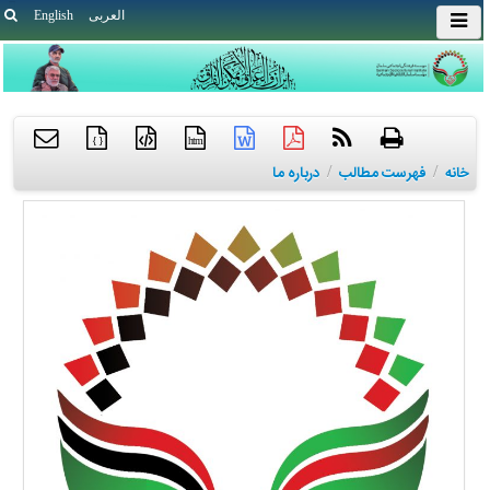
العربی
English
{ }
htm
خانه
/
فهرست مطالب
/
درباره ما