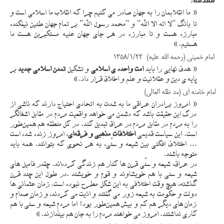
مقدمه:
« ما انقلاب­مان را به جهان صادر می ­کنیم چرا که انقلاب ما اسلامی است و
تا بانگ "لا اله الا الله" و "محمد رسول الله" بر تمام جهان طنین نیفکنده
مبارزه هست و تا مبارزه در هر جای جهان علیه مستکبرین هست ما
هستیم.»
امام خمینی (رحمه الله علیه) 1358/1/22
« هدف نهایی را باید
امت واحده ­ی اسلامی
و تشکیل
تمدن اسلامی جدید
بر
پایه ­ی دین و عقلانیت و علم و اخلاق قرار داد.»
امام خامنه­ ای (مد ظله العالی)
« امروز برادران عراقی ما به شدت به اتحادی احتیاج دارند که ناشی از
درک این حقیقت باشد که دشمن می ­خواهد واقعیت مردم در مقابل اشغالگر
را به مردم در مقابل مردم در عراق تبدیل کند. در کل منطقه هم همین‌طور
است. این سیاست قدیمی
اختلافات مذهبی و فرقه‌ای
، امروز زنده شده است
... اختلاف‌ افکنی بین شیعه و سنّی، به هر نحوی که بتوانند. همه باید
متوجه باشند
.
در عراق، شیعه و سنّی قرن ­ها کنار هم زندگی کرده‌اند. چقدر فامیل ­های
شیعه و سنی با هم خویشاوند و قوم و خویشند
.
در طول این چند قرن
گذشته، هیچ وقت اختلافی به این شکل مطرح نبوده است. زمان عثمانی­ ها
دولت و حکومت به شیعه زور می ­گفتند و اذیت می ­کردند، و زمان صدام و
زمان­ های دیگر هم کم و بیش همین‌طور بود؛ اما مردمِ شیعه و سنّی با هم
کاری نداشتند. امروز می­ خواهند مردم را به جان هم بیندازند
.
»