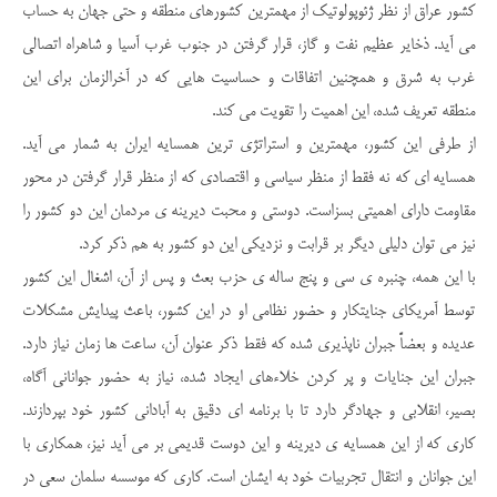
کشور عراق از نظر ژئوپولوتیک از مهم­ترین کشورهای منطقه و حتی جهان به حساب
می ­آید. ذخایر عظیم نفت و گاز، قرار گرفتن در جنوب غرب آسیا و شاه­راه اتصالی
غرب به شرق و هم­چنین اتفاقات و حساسیت­ هایی که در آخرالزمان برای این
منطقه تعریف شده، این اهمیت را تقویت می ­کند.
از طرفی این کشور، مهم­ترین و استراتژی­ ترین همسایه ایران به شمار می ­آید.
همسایه ­ای که نه فقط از منظر سیاسی و اقتصادی که از منظر قرار گرفتن در محور
مقاومت دارای اهمیتی بسزاست. دوستی و محبت دیرینه­ ی مردمان این دو کشور را
نیز می­ توان دلیلی دیگر بر قرابت و نزدیکی این دو کشور به هم ذکر کرد.
با این همه، چنبره ­ی سی و پنج ساله ­ی حزب بعث و پس از آن، اشغال این کشور
توسط آمریکای جنایت­کار و حضور نظامی او در این کشور، باعث پیدایش مشکلات
عدیده و بعضاً جبران ناپذیری شده که فقط ذکر عنوان آن، ساعت ­ها زمان نیاز دارد.
جبران این جنایات و پر کردن خلاءهای ایجاد شده، نیاز به حضور جوانانی آگاه،
بصیر، انقلابی و جهادگر دارد تا با برنامه ­ای دقیق به آبادانی کشور خود بپردازند.
کاری که از این همسایه­ ی دیرینه و این دوست قدیمی بر می­ آید نیز، همکاری با
این جوانان و انتقال تجربیات خود به ایشان است. کاری که موسسه سلمان سعی در