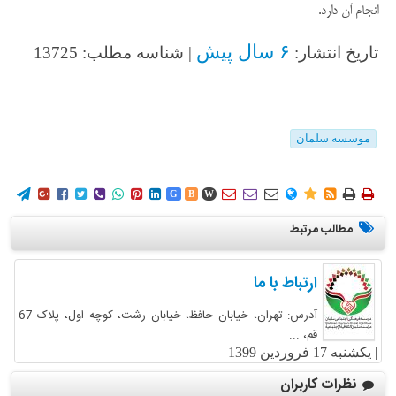
انجام آن دارد.
۶ سال پیش
تاریخ انتشار:
| شناسه مطلب: 13725
موسسه سلمان
















G
B
W
مطالب مرتبط
ارتباط با ما
آدرس: تهران، خیابان حافظ، خیابان رشت، کوچه اول، پلاک 67
قم، ...
|
یکشنبه 17 فروردین 1399
نظرات کاربران