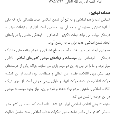
امام خامنه­ ای (مد ظله العالی) 1385/7/21
هدف نهایی:
تشکیل امت واحده اسلامی و به تبع آن تمدن اسلامی جدید مقدماتی دارد که یکی
از آن­ها تعایش، هم­زیستی و هم­دلی بین مسلمین است. افزایش ارتباطات میان ­
فرهنگی جوامع می ­تواند تبعات فکری - اجتماعی - فرهنگی مناسبی را در راستای
ایجاد تمدن اسلامی جدید برای ما به ارمغان آورد.
هم­چنین ایجاد زمینه ­ی رفت و آمد در سطح نخبگان و انجام برنامه ­های مشترک
فرهنگی – اجتماعی بین
موسسات و نهادهای مردمی کشورهای اسلامی
، اقدامی
موثر بوده و ما را در نیل به این دو مهم یاری می­ نماید. چراکه یکی از عرصه‌های
مهم پیش روی انقلاب، فضای بین المللی و منطقه‌ای بوده است. از این گذشته
حرکت انقلاب، در ادامه حرکت انبیاء و دارای پیامی جهانی است. از سوی دیگر،
انقلاب اسلامی، ماهیتی مردم نهاد داشته و دارد و این، نیاز وجود موسسات مردمی
در این عرصه را تبیین می ­کند.
سابقه تاریخی انقلاب اسلامی ایران نیز نشان داده است که عمده ­ی کشور‌ها و
مناطقی که در حال حاضر شاهد حضور تفکرات انقلاب اسلامی است، حاصل فعالیت