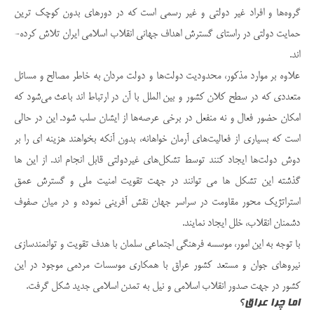
گروه‌‌ها و افراد غیر دولتی و غیر رسمی است که در دور‌ه­ای بدون کوچک­ ترین
حمایت دولتی در راستای گسترش اهداف ‌جهانی انقلاب اسلامی ایران تلاش کرد‌ه­
اند.
علاوه بر موارد مذکور، محدودیت دولت‌ها و دولت ­مردان به خاطر مصالح و مسائل
متعددی که در سطح کلان کشور و بین­ الملل با آن در ارتباط اند باعث می‌شود که
امکان حضور فعال و نه منفعل در برخی عرصه‌‌ها از ایشان سلب شود. این در حالی
است که بسیاری از فعالیت­‌های آرمان­ خوا‌هانه، بدون آن­که بخواهند هزینه ­ای را بر
دوش دولت‌ها ایجاد کنند توسط تشکل‌های غیردولتی قابل انجام اند. از این ها
گذشته این تشکل­ ها می ­توانند در جهت تقویت امنیت ملی و گسترش عمق
استراتژیک محور مقاومت در سراسر جهان نقش آفرینی نموده و در میان صفوف
دشمنان انقلاب، خلل ایجاد نمایند.
با توجه به این امور، موسسه فرهنگی اجتماعی سلمان با هدف تقویت و توانمندسازی
نیروهای جوان و مستعد کشور عراق با همکاری موسسات مردمی موجود در این
کشور در جهت صدور انقلاب اسلامی و نیل به تمدن اسلامی جدید شکل گرفت.
اما چرا عراق؟