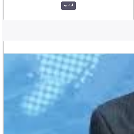
آرشیو