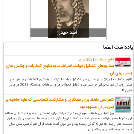
شهید وسام العلیاوی
جزوه آشنایی با ائتل
یادداشت اعضا
نتایج انتخابات 2021 عراق؛
سناریوهای تشکیل دولت، اعتراضات به نتایج انتخابات و چالش های
پیش روی آن
نتایج انتخابات 2021 عراق؛ سناریوهای تشکیل دولت، اعتراضات به نتایج انتخابات و چالش های
پیش روی آن شهاب نورانی فر؛ دبیر خبر و تحلیل تحولات عراق انتخابات زودهنگام 2021 عراق در
تاریخ 10 ...
کنفرانس بغداد برای همکاری و مشارکت، کنفرانسی که غلبه حاشیه بر
متن در آن مشهود بود
روز شنبه این هفته با میزبانی و دعوت دولت عراق، نشستی با حضور قدرت های منطقه
ای و نیز با حضور فرانسه به عنوان نماینده اتحادیه اروپا برگزار شد. زمزمه ها درخصوص برگزاری این
نشست هم از چند ماه قبل به گوش رسیده بود و می توان گفت هدف از آن هم کاهش تنش میان
قدرت های منطقه ای و رساندن این ...